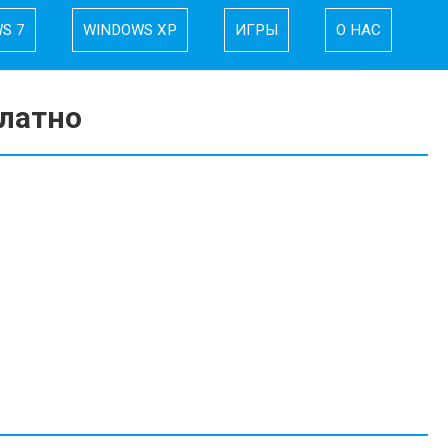
S 7
WINDOWS XP
ИГРЫ
О НАС
платно