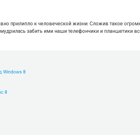
давно прилипло к человеческой жизни. Сложив такое огром
мудрилась забить ими наши телефончики и планшетики все 
д Windows 8
с 8