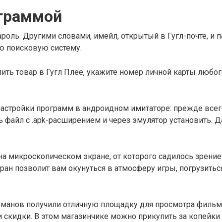
ограммой
роль. Другими словами, имейл, открытый в Гугл-почте, и па
ю поисковую систему.
упить товар в Гугл Плее, укажите номер личной карты любо
астройки программ в андроидном имитаторе: прежде всег
ь файл с .apk-расширением и через эмулятор установить.
на микроскопическом экране, от которого садилось зрени
ан позволит вам окунуться в атмосферу игры, погрузитьс
номанов получили отличную площадку для просмотра филь
и скидки. В этом магазинчике можно прикупить за копейки