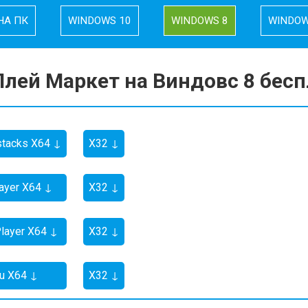
НА ПК
WINDOWS 10
WINDOWS 8
WINDOW
Плей Маркет на Виндовс 8 бес
tacks X64 ↓
X32 ↓
ayer X64 ↓
X32 ↓
layer X64 ↓
X32 ↓
u X64 ↓
X32 ↓